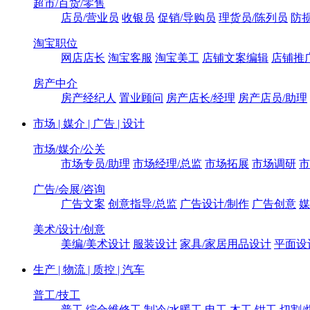
超市/百货/零售
店员/营业员
收银员
促销/导购员
理货员/陈列员
防损
淘宝职位
网店店长
淘宝客服
淘宝美工
店铺文案编辑
店铺推
房产中介
房产经纪人
置业顾问
房产店长/经理
房产店员/助理
市场 | 媒介 | 广告 | 设计
市场/媒介/公关
市场专员/助理
市场经理/总监
市场拓展
市场调研
市
广告/会展/咨询
广告文案
创意指导/总监
广告设计/制作
广告创意
媒
美术/设计/创意
美编/美术设计
服装设计
家具/家居用品设计
平面设
生产 | 物流 | 质控 | 汽车
普工/技工
普工
综合维修工
制冷/水暖工
电工
木工
钳工
切割/