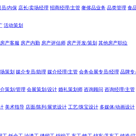
员/内保
店长/卖场经理
招商经理/主管
奢侈品业务
品类管理
食
广
活动策划
房产客服
房产内勤
房产评估师
房产开发/策划
其他房产职位
场策划
媒介专员/助理
媒介经理/主管
会务会展专员/经理
品牌专
介策划/管理
会展策划/设计
婚礼策划师
咨询顾问
咨询经理/主管
计
美术指导
店面/陈列/展览设计
工艺/珠宝设计
多媒体/动画设计
焊工
钣金工
油漆工
缝纫工
锅炉工
车工/铣工
铲车/叉车工
铸造/