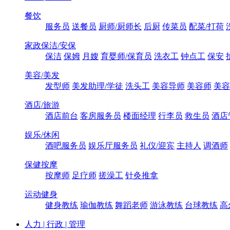
餐饮
服务员
送餐员
厨师/厨师长
后厨
传菜员
配菜/打荷
家政保洁/安保
保洁
保姆
月嫂
育婴师/保育员
洗衣工
钟点工
保安
美容/美发
发型师
美发助理/学徒
洗头工
美容导师
美容师
美容
酒店/旅游
酒店前台
客房服务员
楼面经理
行李员
救生员
酒店
娱乐/休闲
酒吧服务员
娱乐厅服务员
礼仪/迎宾
主持人
调酒师
保健按摩
按摩师
足疗师
搓澡工
针灸推拿
运动健身
健身教练
瑜伽教练
舞蹈老师
游泳教练
台球教练
高
人力 | 行政 | 管理