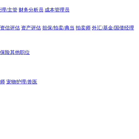
理/主管
财务分析员
成本管理员
/资信评估
资产评估
担保/拍卖/典当
拍卖师
外汇/基金/国债经理
保险其他职位
师
宠物护理/兽医