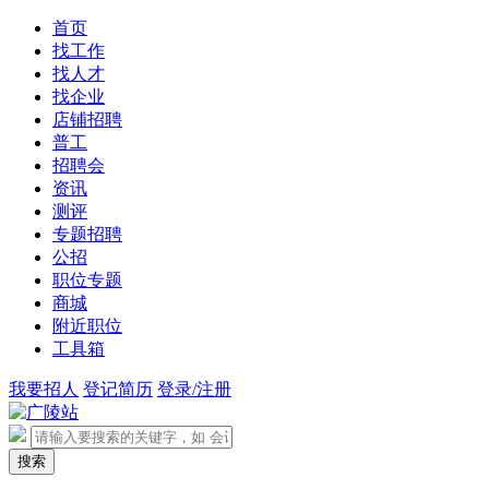
首页
找工作
找人才
找企业
店铺招聘
普工
招聘会
资讯
测评
专题招聘
公招
职位专题
商城
附近职位
工具箱
我要招人
登记简历
登录/注册