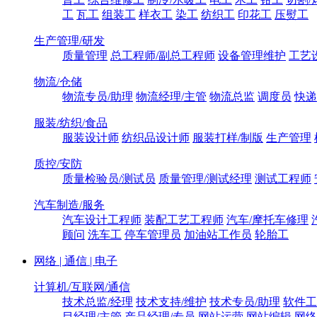
工
瓦工
组装工
样衣工
染工
纺织工
印花工
压熨工
生产管理/研发
质量管理
总工程师/副总工程师
设备管理维护
工艺
物流/仓储
物流专员/助理
物流经理/主管
物流总监
调度员
快递
服装/纺织/食品
服装设计师
纺织品设计师
服装打样/制版
生产管理
质控/安防
质量检验员/测试员
质量管理/测试经理
测试工程师
汽车制造/服务
汽车设计工程师
装配工艺工程师
汽车/摩托车修理
顾问
洗车工
停车管理员
加油站工作员
轮胎工
网络 | 通信 | 电子
计算机/互联网/通信
技术总监/经理
技术支持/维护
技术专员/助理
软件工
目经理/主管
产品经理/专员
网站运营
网站编辑
网络