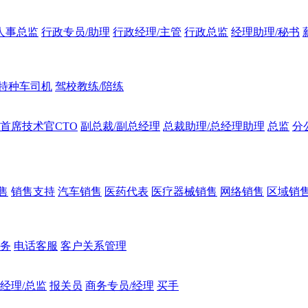
人事总监
行政专员/助理
行政经理/主管
行政总监
经理助理/秘书
特种车司机
驾校教练/陪练
首席技术官CTO
副总裁/副总经理
总裁助理/总经理助理
总监
分
售
销售支持
汽车销售
医药代表
医疗器械销售
网络销售
区域销
服务
电话客服
客户关系管理
经理/总监
报关员
商务专员/经理
买手