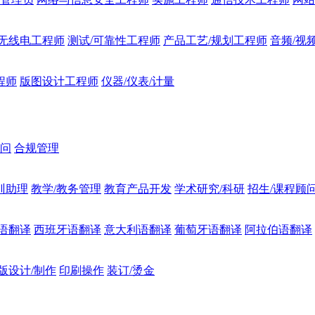
无线电工程师
测试/可靠性工程师
产品工艺/规划工程师
音频/视
程师
版图设计工程师
仪器/仪表/计量
顾问
合规管理
训助理
教学/教务管理
教育产品开发
学术研究/科研
招生/课程顾
语翻译
西班牙语翻译
意大利语翻译
葡萄牙语翻译
阿拉伯语翻译
版设计/制作
印刷操作
装订/烫金