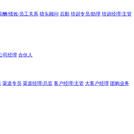
薪酬/绩效/员工关系
猎头顾问
后勤
培训专员/助理
培训经理/主管
公司经理
合伙人
售
渠道专员
渠道经理/总监
客户经理/主管
大客户经理
团购业务