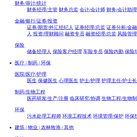
财务/审计/统计
财务经理/主管
财务总监
会计/会计师
财务/会计助理
金融/银行/证券/投资
证券/期货/外汇经纪人
证券经理/总监
证券分析/金
人
投资/理财顾问
融资专员
融资经理/总监
风险管理
保险
储备经理人
保险客户经理
车险专员
保险内勤
保险
医疗 | 制药 | 环保
医院/医疗/护理
医生
保健医生
心理医生
护士/护理
护理主任/护士长
制药/生物工程
医药研发/生产/注册
临床研究/协调
生物工程/生物
环保
污水处理工程师
环境工程技术
环境管理/保护
环保
建筑 | 物业 | 农林牧渔 | 其他