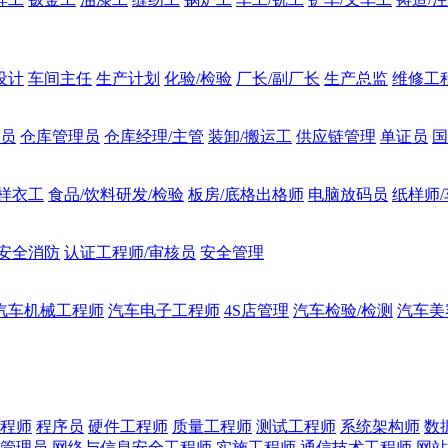
设计
车间主任
生产计划
化验/检验
厂长/副厂长
生产总监
维修工
员
仓库管理员
仓库经理/主管
装卸/搬运工
供应链管理
单证员
国
样衣工
食品/饮料研发/检验
板房/底格出格师
电脑放码员
纸样师
安全消防
认证工程师/审核员
安全管理
汽车机械工程师
汽车电子工程师
4S店管理
汽车检验/检测
汽车美
程师
程序员
硬件工程师
质量工程师
测试工程师
系统架构师
数
管理员
网络与信息安全工程师
实施工程师
通信技术工程师
网站