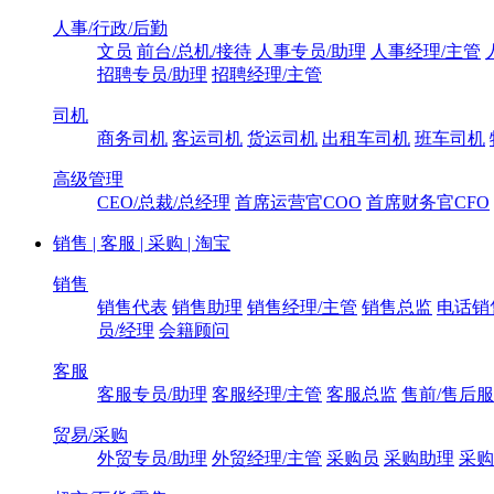
人事/行政/后勤
文员
前台/总机/接待
人事专员/助理
人事经理/主管
招聘专员/助理
招聘经理/主管
司机
商务司机
客运司机
货运司机
出租车司机
班车司机
高级管理
CEO/总裁/总经理
首席运营官COO
首席财务官CFO
销售 | 客服 | 采购 | 淘宝
销售
销售代表
销售助理
销售经理/主管
销售总监
电话销
员/经理
会籍顾问
客服
客服专员/助理
客服经理/主管
客服总监
售前/售后
贸易/采购
外贸专员/助理
外贸经理/主管
采购员
采购助理
采购