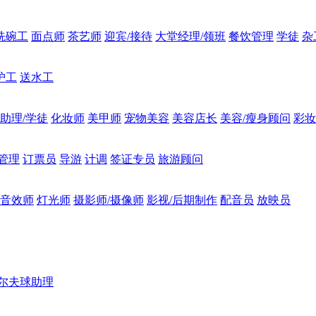
洗碗工
面点师
茶艺师
迎宾/接待
大堂经理/领班
餐饮管理
学徒
杂
护工
送水工
助理/学徒
化妆师
美甲师
宠物美容
美容店长
美容/瘦身顾问
彩妆
管理
订票员
导游
计调
签证专员
旅游顾问
音效师
灯光师
摄影师/摄像师
影视/后期制作
配音员
放映员
尔夫球助理