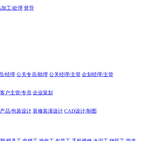
品加工/处理
督导
员/经理
公关专员/助理
公关经理/主管
企划经理/主管
客户主管/专员
企业策划
产品/包装设计
装修装潢设计
CAD设计/制图
注塑/模具工
电梯工
操作工
包装工
手机维修
水泥工
钢筋工
管道