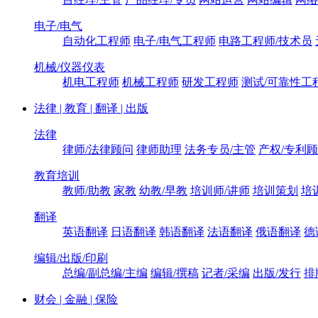
电子/电气
自动化工程师
电子/电气工程师
电路工程师/技术员
机械/仪器仪表
机电工程师
机械工程师
研发工程师
测试/可靠性工
法律 | 教育 | 翻译 | 出版
法律
律师/法律顾问
律师助理
法务专员/主管
产权/专利
教育培训
教师/助教
家教
幼教/早教
培训师/讲师
培训策划
培
翻译
英语翻译
日语翻译
韩语翻译
法语翻译
俄语翻译
德
编辑/出版/印刷
总编/副总编/主编
编辑/撰稿
记者/采编
出版/发行
排
财会 | 金融 | 保险