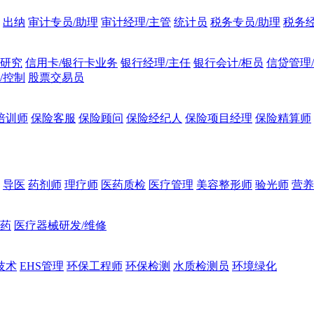
出纳
审计专员/助理
审计经理/主管
统计员
税务专员/助理
税务经
融研究
信用卡/银行卡业务
银行经理/主任
银行会计/柜员
信贷管理
/控制
股票交易员
培训师
保险客服
保险顾问
保险经纪人
保险项目经理
保险精算师
导医
药剂师
理疗师
医药质检
医疗管理
美容整形师
验光师
营养
制药
医疗器械研发/维修
技术
EHS管理
环保工程师
环保检测
水质检测员
环境绿化